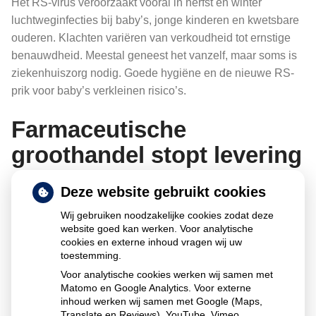
Het RS-virus veroorzaakt vooral in herfst en winter
luchtweginfecties bij baby’s, jonge kinderen en kwetsbare
ouderen. Klachten variëren van verkoudheid tot ernstige
benauwdheid. Meestal geneest het vanzelf, maar soms is
ziekenhuiszorg nodig. Goede hygiëne en de nieuwe RS-
prik voor baby’s verkleinen risico’s.
Farmaceutische
groothandel stopt levering
meestgebruikte
Deze website gebruikt cookies
bloedverdunner
Wij gebruiken noodzakelijke cookies zodat deze
website goed kan werken. Voor analytische
cookies en externe inhoud vragen wij uw
toestemming.
Sinds 5 december 2025 levert groothandel Mosadex de
Voor analytische cookies werken wij samen met
Matomo en Google Analytics. Voor externe
veelgebruikte bloedverdunner Eliquis niet meer aan
inhoud werken wij samen met Google (Maps,
apotheken door een prijsverhoging van fabrikant BMS.
Translate en Reviews), YouTube, Vimeo,