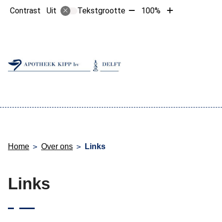
Tekst
Tekst
Contrast
Tekstgrootte
100%
Uit
verkleinen
vergroten
met
met
10%
10%
Hoofdme
Home
Over ons
Links
Links