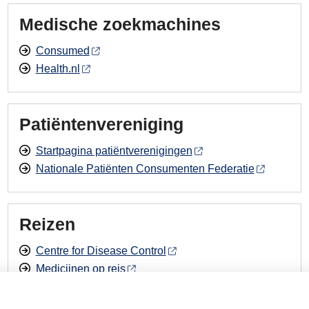
Medische zoekmachines
Consumed
Health.nl
Patiëntenvereniging
Startpagina patiëntverenigingen
Nationale Patiënten Consumenten Federatie
Reizen
Centre for Disease Control
Medicijnen op reis
Rijksinstituut voor Volksgezondheid en Milieu
Landelijke Coördinatie centrum