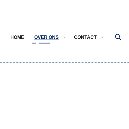
HOME
OVER ONS
CONTACT
Over
Contact
ons
submenu
submenu